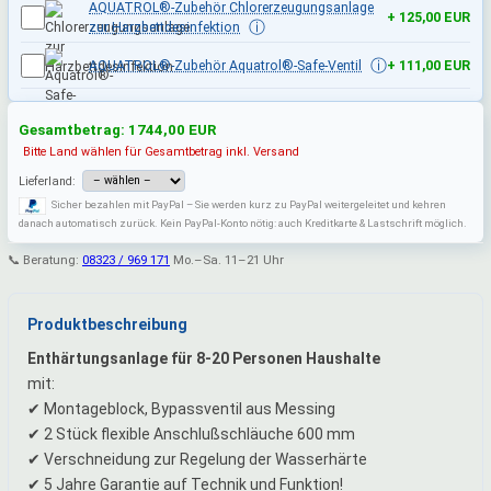
AQUATROL®-Zubehör Chlorerzeugungsanlage
+ 125,00 EUR
ⓘ
zur Harzbettdesinfektion
ⓘ
AQUATROL®-Zubehör Aquatrol®-Safe-Ventil
+ 111,00 EUR
Gesamtbetrag:
1744,00
EUR
Bitte Land wählen für Gesamtbetrag inkl. Versand
Lieferland:
Sicher bezahlen mit PayPal – Sie werden kurz zu PayPal weitergeleitet und kehren
danach automatisch zurück. Kein PayPal-Konto nötig: auch Kreditkarte & Lastschrift möglich.
📞 Beratung:
08323 / 969 171
Mo.–Sa. 11–21 Uhr
Produktbeschreibung
Enthärtungsanlage für 8-20 Personen Haushalte
mit:
✔ Montageblock, Bypassventil aus Messing
✔ 2 Stück flexible Anschlußschläuche 600 mm
✔ Verschneidung zur Regelung der Wasserhärte
✔ 5 Jahre Garantie auf Technik und Funktion!