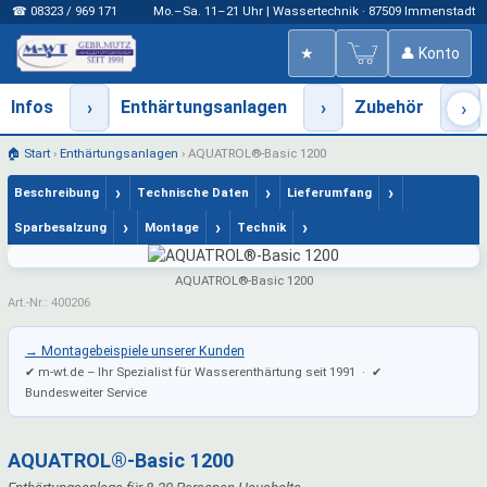
☎ 08323 / 969 171
Mo.–Sa. 11–21 Uhr | Wassertechnik · 87509 Immenstadt
★
👤 Konto
Infos
›
Enthärtungsanlagen
›
Zubehör
›
›
🏠 Start
›
Enthärtungsanlagen
›
AQUATROL®-Basic 1200
›
›
›
Beschreibung
Technische Daten
Lieferumfang
›
›
›
Sparbesalzung
Montage
Technik
AQUATROL®-Basic 1200
Art.-Nr.: 400206
→ Montagebeispiele unserer Kunden
✔ m-wt.de – Ihr Spezialist für Wasserenthärtung seit 1991 · ✔
Bundesweiter Service
AQUATROL®-Basic 1200