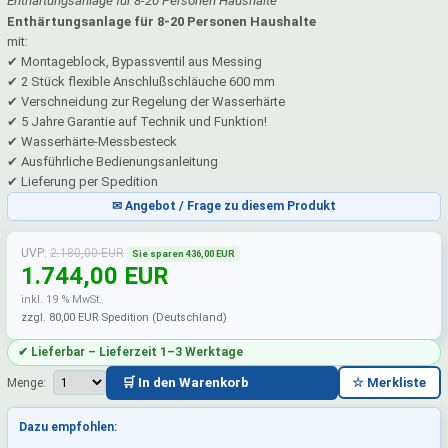
Enthärtungsanlage für 8-20 Personen Haushalte
Enthärtungsanlage für 8-20 Personen Haushalte
mit:
✔ Montageblock, Bypassventil aus Messing
✔ 2 Stück flexible Anschlußschläuche 600 mm
✔ Verschneidung zur Regelung der Wasserhärte
✔ 5 Jahre Garantie auf Technik und Funktion!
✔ Wasserhärte-Messbesteck
✔ Ausführliche Bedienungsanleitung
✔ Lieferung per Spedition
✉ Angebot / Frage zu diesem Produkt
UVP:
2.180,00 EUR
Sie sparen 436,00 EUR
1.744,00 EUR
inkl. 19 % MwSt.
zzgl. 80,00 EUR Spedition (Deutschland)
✔ Lieferbar – Lieferzeit 1–3 Werktage
🛒 In den Warenkorb
☆ Merkliste
Menge:
Dazu empfohlen: