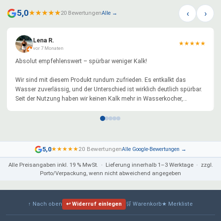
‹
›
5,0
★
★
★
★
★
20 Bewertungen
Alle →
Lena R.
★
★
★
★
★
vor 7 Monaten
Absolut empfehlenswert – spürbar weniger Kalk!
Wir sind mit diesem Produkt rundum zufrieden. Es entkalkt das
Wasser zuverlässig, und der Unterschied ist wirklich deutlich spürbar.
Seit der Nutzung haben wir keinen Kalk mehr in Wasserkocher,
Kaffeemaschine oder anderen Geräten – das lästige Entkalken entfällt
komplett.
Besonders positiv hervorzuheben ist die sehr einfache Reinigung mit
normalem Salz. Kein Aufwand, keine Chemie, alles schnell erledigt.
5,0
★
★
★
★
★
20 Bewertungen
Alle Google-Bewertungen →
Genau so stellt man sich eine alltagstaugliche Lösung vor.
Alle Preisangaben inkl. 19 % MwSt. · Lieferung innerhalb 1–3 Werktage · zzgl.
Porto/Verpackung, wenn nicht abweichend angegeben
Die Verarbeitung wirkt hochwertig. Für uns eine große Erleichterung im
Haushalt und langfristig sicher auch besser für die Geräte.
Klare Kaufempfehlung für alle, die Kalkprobleme haben und eine
↑ Nach oben
↩ Widerruf einlegen
🛒 Warenkorb
★ Merkliste
einfache, effektive und nachhaltige Lösung suchen!