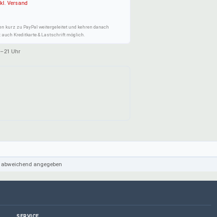
kl. Versand
en kurz zu PayPal weitergeleitet und kehren danach
 auch Kreditkarte & Lastschrift möglich.
–21 Uhr
cht abweichend angegeben
SERVICE