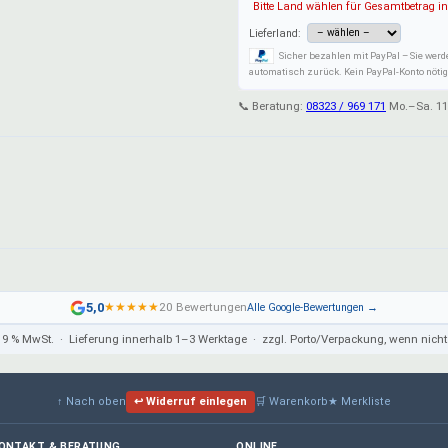
Bitte Land wählen für Gesamtbetrag in
Lieferland:
Sicher bezahlen mit PayPal – Sie werd
automatisch zurück. Kein PayPal-Konto nötig:
📞 Beratung:
08323 / 969 171
Mo.–Sa. 11
5,0
★
★
★
★
★
20 Bewertungen
Alle Google-Bewertungen →
 19 % MwSt. · Lieferung innerhalb 1–3 Werktage · zzgl. Porto/Verpackung, wenn ni
↑ Nach oben
↩ Widerruf einlegen
🛒 Warenkorb
★ Merkliste
ONTAKT & BERATUNG
ONLINE