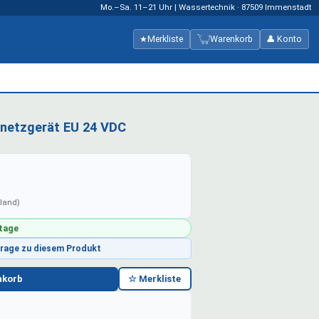
Mo.–Sa. 11–21 Uhr | Wassertechnik · 87509 Immenstadt
★
Merkliste
Warenkorb
👤 Konto
rnetzgerät EU 24 VDC
hland)
ktage
Frage zu diesem Produkt
nkorb
☆ Merkliste