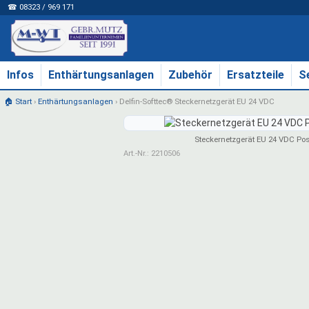
☎ 08323 / 969 171
Infos
Enthärtungsanlagen
Zubehör
Ersatzteile
S
🏠 Start
›
Enthärtungsanlagen
›
Delfin-Softtec® Steckernetzgerät EU 24 VDC
Steckernetzgerät EU 24 VDC Pos.:
Art.-Nr.: 2210506