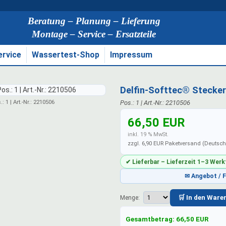
Beratung – Planung – Lieferung
Montage – Service – Ersatzteile
ervice
Wassertest-Shop
Impressum
Delfin-Softtec® Stecke
 1 | Art.-Nr.: 2210506
Pos.: 1 | Art.-Nr.: 2210506
66,50 EUR
inkl. 19 % MwSt.
zzgl. 6,90 EUR Paketversand (Deutsc
✔ Lieferbar – Lieferzeit 1–3 Wer
✉ Angebot / 
🛒 In den Ware
Menge:
Gesamtbetrag:
66,50
EUR