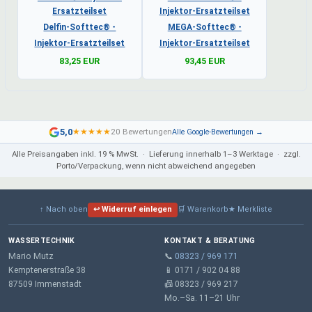
Delfin-Softtec® -
MEGA-Softtec® -
Injektor-Ersatzteilset
Injektor-Ersatzteilset
83,25 EUR
93,45 EUR
5,0
★
★
★
★
★
20 Bewertungen
Alle Google-Bewertungen →
Alle Preisangaben inkl. 19 % MwSt. · Lieferung innerhalb 1–3 Werktage · zzgl.
Porto/Verpackung, wenn nicht abweichend angegeben
↑ Nach oben
↩ Widerruf einlegen
🛒 Warenkorb
★ Merkliste
WASSERTECHNIK
KONTAKT & BERATUNG
Mario Mutz
📞
08323 / 969 171
Kemptenerstraße 38
📱 0171 / 902 04 88
87509 Immenstadt
📠 08323 / 969 217
Mo.–Sa. 11–21 Uhr