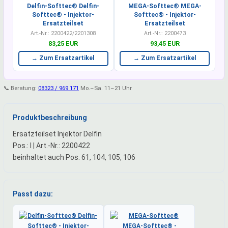
Delfin-Softtec® Delfin-
MEGA-Softtec® MEGA-
Softtec® - Injektor-
Softtec® - Injektor-
Ersatzteilset
Ersatzteilset
Art.-Nr.: 2200422/2201308
Art.-Nr.: 2200473
83,25 EUR
93,45 EUR
→ Zum Ersatzartikel
→ Zum Ersatzartikel
📞 Beratung:
08323 / 969 171
Mo.–Sa. 11–21 Uhr
Produktbeschreibung
Ersatzteilset Injektor Delfin
Pos.: I | Art.-Nr.: 2200422
beinhaltet auch Pos. 61, 104, 105, 106
Passt dazu: