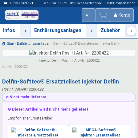
☎ 08323 / 969 171
Mo.–Sa. 11–21 Uhr | Wassertechnik · 87509 Immenstadt
★
👤 Konto
Infos
›
Enthärtungsanlagen
›
Zubehör
›
›
🏠 Start
›
Enthärtungsanlagen
›
Delfin-Softtec® Ersatzteilset Injektor Delfin
Injektor Delfin Pos.: I | Art.-Nr.: 2200422
Art.-Nr.: 2200422
Delfin-Softtec® Ersatzteilset Injektor Delfin
Pos.: I | Art.-Nr.: 2200422
⊘ Nicht mehr lieferbar
⊘ Dieser Artikel wird nicht mehr geliefert
Empfohlener Ersatzartikel: