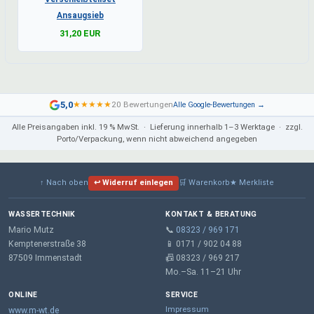
Ansaugsieb
31,20 EUR
5,0
★
★
★
★
★
20 Bewertungen
Alle Google-Bewertungen →
Alle Preisangaben inkl. 19 % MwSt. · Lieferung innerhalb 1–3 Werktage · zzgl.
Porto/Verpackung, wenn nicht abweichend angegeben
↑ Nach oben
↩ Widerruf einlegen
🛒 Warenkorb
★ Merkliste
WASSERTECHNIK
KONTAKT & BERATUNG
Mario Mutz
📞
08323 / 969 171
Kemptenerstraße 38
📱 0171 / 902 04 88
87509 Immenstadt
📠 08323 / 969 217
Mo.–Sa. 11–21 Uhr
ONLINE
SERVICE
Impressum
www.m-wt.de