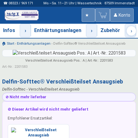
☎ 08323 / 969 171
Mo.–Sa. 11–21 Uhr | Wassertechnik · 87509 Immenstadt
★
👤 Konto
Infos
›
Enthärtungsanlagen
›
Zubehör
›
›
🏠 Start
›
Enthärtungsanlagen
›
Delfin-Softtec® Verschleißteilset Ansaugsieb
Verschleißteilset Ansaugsieb Pos.: A | Art.-Nr.: 2201583
Art.-Nr.: 2201583
Delfin-Softtec® Verschleißteilset Ansaugsieb
Delfin-Softtec - Verschleißteilset Ansaugsieb
⊘ Nicht mehr lieferbar
⊘ Dieser Artikel wird nicht mehr geliefert
Empfohlener Ersatzartikel: