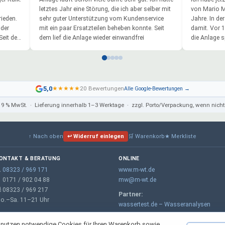
letztes Jahr eine Störung, die ich aber selber mit
von Mario M
ieden.
sehr guter Unterstützung vom Kundenservice
Jahre. In de
 der
mit ein paar Ersatzteilen beheben konnte. Seit
damit. Vor 
Seit der
dem lief die Anlage wieder einwandfrei
die Anlage s
aufhörte.
deren
Ein kurzer A
unkomplizie
einfach auf
kann.
5,0
★
★
★
★
★
20 Bewertungen
Alle Google-Bewertungen →
 sehr
Ich kann di
Kein
immer wiede
 19 % MwSt. · Lieferung innerhalb 1–3 Werktage · zzgl. Porto/Verpackung, wenn ni
digt.
gliche
↑ Nach oben
↩ Widerruf einlegen
🛒 Warenkorb
★ Merkliste
s eine
ONTAKT & BERATUNG
ONLINE
fristig

08323 / 969 171
www.m-wt.de
 0171 / 902 04 88
mw@m-wt.de
 08323 / 969 217
probleme
Partner:
o.–Sa. 11–21 Uhr
wassertest.de – Wasseranalysen
 nutzen notwendige Cookies für Ihren Warenkorb sowie