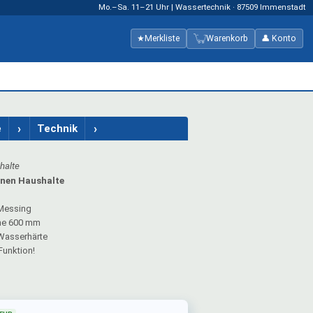
Mo.–Sa. 11–21 Uhr | Wassertechnik · 87509 Immenstadt
★
Merkliste
Warenkorb
👤 Konto
›
›
e
Technik
halte
onen Haushalte
 Messing
che 600 mm
Wasserhärte
Funktion!
g