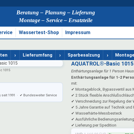
Beratung – Planung – Lieferung
Montage – Service – Ersatzteile
ervice
Wassertest-Shop
Impressum
›
›
›
aten
Lieferumfang
Sparbesalzung
Montag
AQUATROL®-Basic 1015
c 1015
Enthärtungsanlage für 1 Person Haus
Enthärtungsanlage für 1-2 Pers
mit:
✔ Montageblock, Bypassventil aus
✔ 2 Stück flexible Anschlußschläu
g seit 1991 · ✔ Bundesweiter Service
✔ Verschneidung zur Regelung der 
✔ 5 Jahre Garantie auf Technik und 
✔ Wasserhärte-Messbesteck
✔ Ausführliche Bedienungsanleitun
✔ Lieferung per Spedition