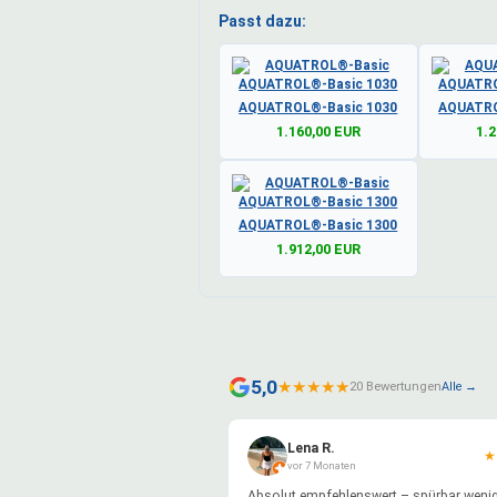
Passt dazu:
AQUATROL®-Basic 1030
AQUATRO
1.160,00 EUR
1.2
AQUATROL®-Basic 1300
1.912,00 EUR
5,0
★
★
★
★
★
20 Bewertungen
Alle →
Lena R.
★
vor 7 Monaten
Absolut empfehlenswert – spürbar wenig