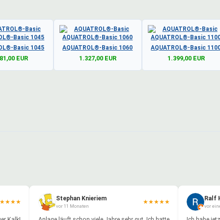
L®-Basic 1045
AQUATROL®-Basic 1060
AQUATROL®-Basic 110
81,00 EUR
1.327,00 EUR
1.399,00 EUR
Stephan Knieriem
Ralf
★
★
★
★
★
★
★
★
★
vor 11 Monaten
vor ei
er Kalk!
Anlage läuft schon viele Jahre sehr gut. Ich hatte
Ich habe je