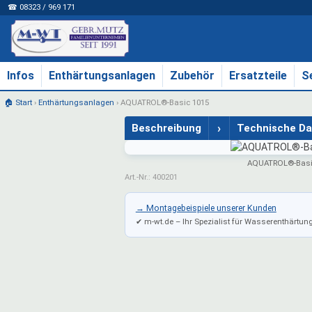
☎ 08323 / 969 171
Infos
Enthärtungsanlagen
Zubehör
Ersatzteile
S
🏠 Start
›
Enthärtungsanlagen
›
AQUATROL®-Basic 1015
›
Beschreibung
Technische D
AQUATROL®-Basi
Art.-Nr.: 400201
→ Montagebeispiele unserer Kunden
✔ m-wt.de – Ihr Spezialist für Wasserenthärtun