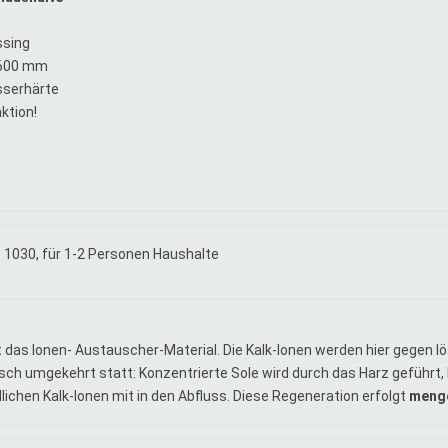
ssing
 600 mm
sserhärte
ktion!
030, für 1-2 Personen Haushalte
t das Ionen- Austauscher-Material. Die Kalk-Ionen werden hier gegen 
sch umgekehrt statt: Konzentrierte Sole wird durch das Harz geführt, 
ichen Kalk-Ionen mit in den Abfluss. Diese Regeneration erfolgt
menge