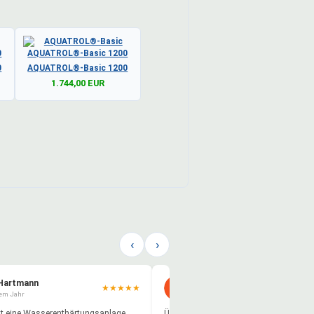
0
AQUATROL®-Basic 1200
1.744,00 EUR
‹
›
 Hartmann
Lothar Schaffer
★
★
★
★
★
nem Jahr
vor 9 Monaten
tzt eine Wasserenthärtungsanlage
Über die Fa. Mario Mutz Wassertechni