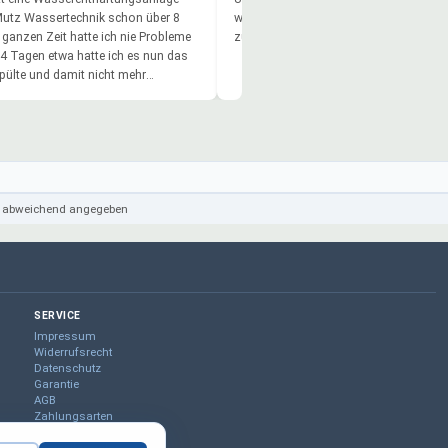
utz Wassertechnik schon über 8
wir uns nur lobend äußern. Sie ist kom
r ganzen Zeit hatte ich nie Probleme
zuverlässig und sehr servicefreundlich
14 Tagen etwa hatte ich es nun das
pülte und damit nicht mehr
nruf und mir wurde schnell und
rt geholfen. Die Anlagen sind so
gebaut das man viel selbst machen
e Firma nur empfehlen und würde mir
r so eine kaufen.
cht abweichend angegeben
SERVICE
Impressum
Widerrufsrecht
Datenschutz
Garantie
AGB
Zahlungsarten
Lieferung & Versand