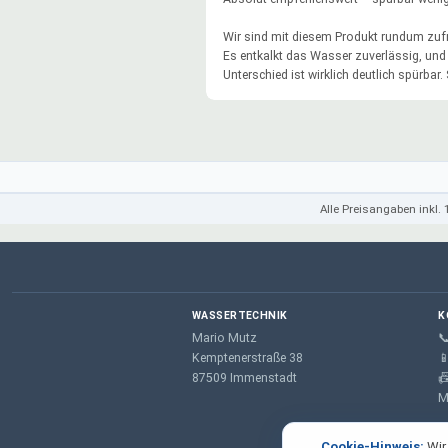
Wir sind mit diesem Produkt rundum zufr
Es entkalkt das Wasser zuverlässig, und
Unterschied ist wirklich deutlich spürbar. 
Nutzung haben wir keinen Kalk mehr in
Wasserkocher, Kaffeemaschine oder an
Geräten – das lästige Entkalken entfällt
komplett.
Besonders positiv hervorzuheben ist die
einfache Reinigung mit normalem Salz. 
Alle Preisangaben inkl.
Aufwand, keine Chemie, alles schnell erle
Genau so stellt man sich eine alltagstau
Lösung vor.
Die Verarbeitung wirkt hochwertig. Für un
WASSERTECHNIK
K
große Erleichterung im Haushalt und lang
Mario Mutz

sicher auch besser für die Geräte.
Kemptenerstraße 38

87509 Immenstadt

Klare Kaufempfehlung für alle, die Kalk
haben und eine einfache, effektive und
M
nachhaltige Lösung suchen!
Cookie-Hinweis:
Wir