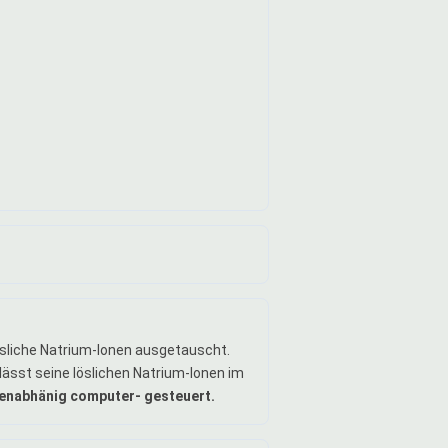
lösliche Natrium-Ionen ausgetauscht.
lässt seine löslichen Natrium-Ionen im
nabhänig computer- gesteuert.