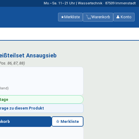
Mo.–Sa. 11–21 Uhr | Wassertechnik · 87509 Immenstadt
★
Merkliste
Warenkorb
👤 Konto
eißteilset Ansaugsieb
Pos. 86, 87, 88)
hland)
ktage
Frage zu diesem Produkt
nkorb
☆ Merkliste