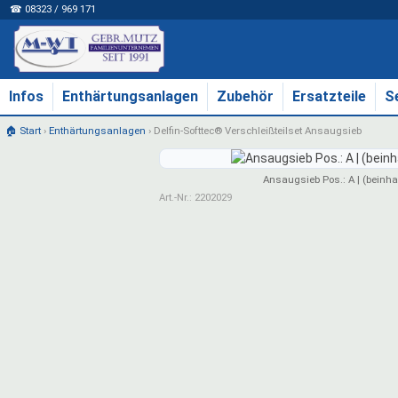
☎ 08323 / 969 171
Infos
Enthärtungsanlagen
Zubehör
Ersatzteile
S
🏠 Start
›
Enthärtungsanlagen
›
Delfin-Softtec® Verschleißteilset Ansaugsieb
Ansaugsieb Pos.: A | (beinhalt
Art.-Nr.: 2202029