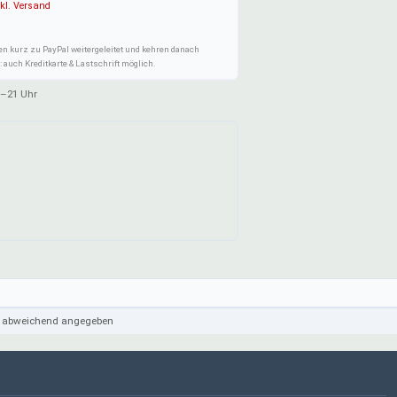
kl. Versand
en kurz zu PayPal weitergeleitet und kehren danach
 auch Kreditkarte & Lastschrift möglich.
–21 Uhr
cht abweichend angegeben