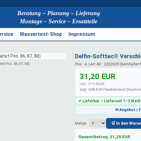
Beratung – Planung – Lieferung
Montage – Service – Ersatzteile
ervice
Wassertest-Shop
Impressum
Delfin-Softtec® Verschl
et Pos. 86, 87, 88)
Pos.: A | Art.-Nr.: 2202029 (beinhaltet 
31,20 EUR
inkl. 19 % MwSt.
zzgl. 6,90 EUR Paketversand (Deutsc
✔ Lieferbar – Lieferzeit 1–3 Wer
✉ Angebot / 
🛒 In den Ware
Menge:
Gesamtbetrag:
31,20
EUR