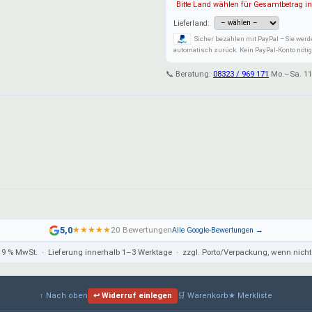
Bitte Land wählen für Gesamtbetrag in
Lieferland:
Sicher bezahlen mit PayPal – Sie werd
automatisch zurück. Kein PayPal-Konto nötig:
📞 Beratung:
08323 / 969 171
Mo.–Sa. 11
5,0
★
★
★
★
★
20 Bewertungen
Alle Google-Bewertungen →
 19 % MwSt. · Lieferung innerhalb 1–3 Werktage · zzgl. Porto/Verpackung, wenn ni
↑ Nach oben
↩ Widerruf einlegen
🛒 Warenkorb
★ Merkliste