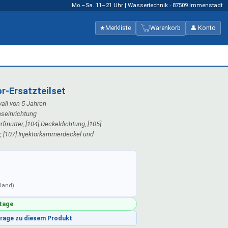
Mo.–Sa. 11–21 Uhr | Wassertechnik · 87509 Immenstadt
★
Merkliste
Warenkorb
👤 Konto
or-Ersatzteilset
all von 5 Jahren
onseinrichtung
rfmutter, [104] Deckeldichtung, [105]
r, [107] Injektorkammerdeckel und
hland)
ktage
Frage zu diesem Produkt