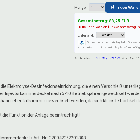
🛒 In den Ware
Menge:
Gesamtbetrag:
83,25
EUR
Bitte Land wählen für Gesamtbetrag in
Lieferland:
Sicher bezahlen mit PayPal – Sie werd
automatisch zurück. Kein PayPal-Konto nötig:
📞 Beratung:
08323 / 969 171
Mo.–Sa. 11
ie Elektrolyse-Desinfekionseinrichtung, die einen Verschleiß unterlieg
der Injektorkammerdeckel nach 5-10 Betriebsjahren gewechselt werde
nhang, ebenfalls immer gewechselt werden, da sich kleinste Partikel 
st die Funktion der Anlage beeinträchtigt!
r/-kammerdeckel / Art.-Nr.: 2200422/2201308