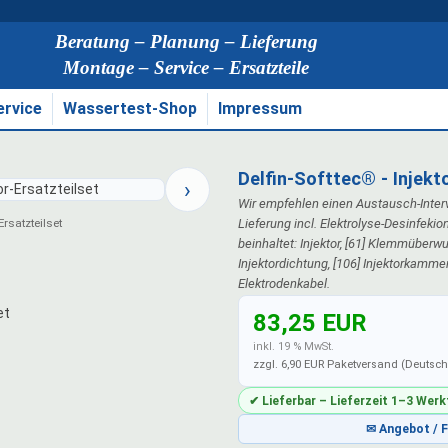
Beratung – Planung – Lieferung
Montage – Service – Ersatzteile
ervice
Wassertest-Shop
Impressum
Delfin-Softtec® - Injekt
›
Wir empfehlen einen Austausch-Interv
Lieferung incl. Elektrolyse-Desinfeki
-Ersatzteilset
beinhaltet: Injektor, [61] Klemmüberwu
Injektordichtung, [106] Injektorkamme
Elektrodenkabel.
83,25 EUR
inkl. 19 % MwSt.
zzgl. 6,90 EUR Paketversand (Deutsc
✔ Lieferbar – Lieferzeit 1–3 Wer
✉ Angebot / 