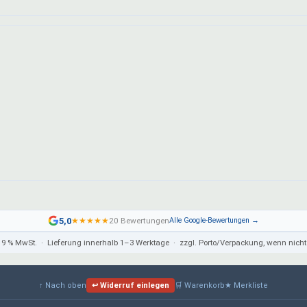
5,0
★
★
★
★
★
20 Bewertungen
Alle Google-Bewertungen →
 19 % MwSt. · Lieferung innerhalb 1–3 Werktage · zzgl. Porto/Verpackung, wenn ni
↑ Nach oben
↩ Widerruf einlegen
🛒 Warenkorb
★ Merkliste