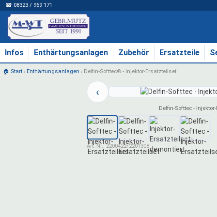
☎ 08323 / 969 171
Infos
Enthärtungsanlagen
Zubehör
Ersatzteile
S
🏠 Start
›
Enthärtungsanlagen
›
Delfin-Softtec® - Injektor-Ersatzteilset
‹
Delfin-Softtec - Injektor
Art.-Nr.: 2200422/2201308