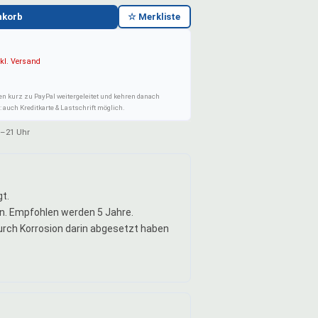
nkorb
☆ Merkliste
kl. Versand
en kurz zu PayPal weitergeleitet und kehren danach
 auch Kreditkarte & Lastschrift möglich.
–21 Uhr
t.
n. Empfohlen werden 5 Jahre.
durch Korrosion darin abgesetzt haben