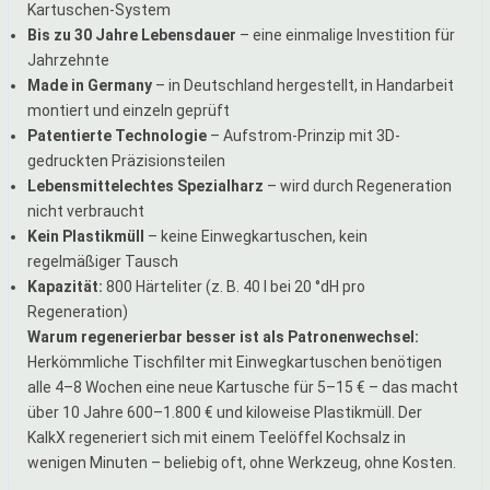
Kartuschen-System
Bis zu 30 Jahre Lebensdauer
– eine einmalige Investition für
Jahrzehnte
Made in Germany
– in Deutschland hergestellt, in Handarbeit
montiert und einzeln geprüft
Patentierte Technologie
– Aufstrom-Prinzip mit 3D-
gedruckten Präzisionsteilen
Lebensmittelechtes Spezialharz
– wird durch Regeneration
nicht verbraucht
Kein Plastikmüll
– keine Einwegkartuschen, kein
regelmäßiger Tausch
Kapazität:
800 Härteliter (z. B. 40 l bei 20 °dH pro
Regeneration)
Warum regenerierbar besser ist als Patronenwechsel:
Herkömmliche Tischfilter mit Einwegkartuschen benötigen
alle 4–8 Wochen eine neue Kartusche für 5–15 € – das macht
über 10 Jahre 600–1.800 € und kiloweise Plastikmüll. Der
KalkX regeneriert sich mit einem Teelöffel Kochsalz in
wenigen Minuten – beliebig oft, ohne Werkzeug, ohne Kosten.