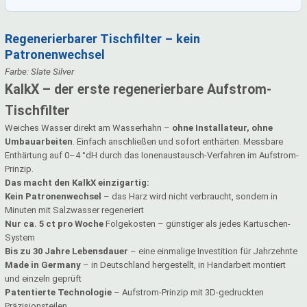
Regenerierbarer Tischfilter – kein
Patronenwechsel
Farbe: Slate Silver
KalkX – der erste regenerierbare Aufstrom-
Tischfilter
Weiches Wasser direkt am Wasserhahn –
ohne Installateur, ohne
Umbauarbeiten
. Einfach anschließen und sofort enthärten. Messbare
Enthärtung auf 0–4 °dH durch das Ionenaustausch-Verfahren im Aufstrom-
Prinzip.
Das macht den KalkX einzigartig:
Kein Patronenwechsel
– das Harz wird nicht verbraucht, sondern in
Minuten mit Salzwasser regeneriert
Nur ca. 5 ct pro Woche
Folgekosten – günstiger als jedes Kartuschen-
System
Bis zu 30 Jahre Lebensdauer
– eine einmalige Investition für Jahrzehnte
Made in Germany
– in Deutschland hergestellt, in Handarbeit montiert
und einzeln geprüft
Patentierte Technologie
– Aufstrom-Prinzip mit 3D-gedruckten
Präzisionsteilen