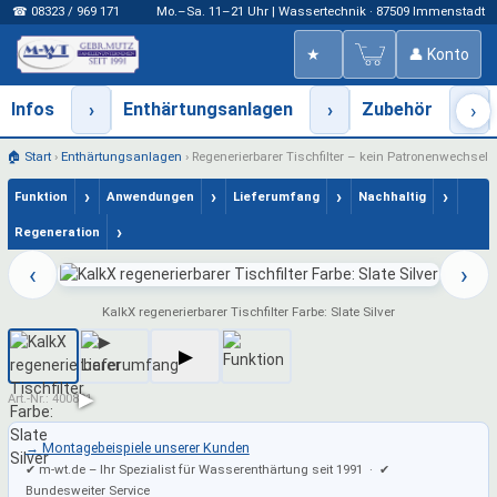
☎ 08323 / 969 171
Mo.–Sa. 11–21 Uhr | Wassertechnik · 87509 Immenstadt
★
👤 Konto
Infos
›
Enthärtungsanlagen
›
Zubehör
›
›
🏠 Start
›
Enthärtungsanlagen
›
Regenerierbarer Tischfilter – kein Patronenwechsel
›
›
›
›
Funktion
Anwendungen
Lieferumfang
Nachhaltig
›
Regeneration
‹
›
KalkX regenerierbarer Tischfilter Farbe: Slate Silver
▶
Art.-Nr.: 400801
→ Montagebeispiele unserer Kunden
✔ m-wt.de – Ihr Spezialist für Wasserenthärtung seit 1991 · ✔
Bundesweiter Service