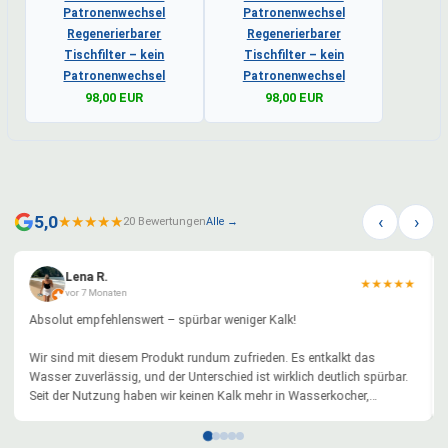
Regenerierbarer
Regenerierbarer
Tischfilter – kein
Tischfilter – kein
Patronenwechsel
Patronenwechsel
98,00 EUR
98,00 EUR
‹
›
5,0
★
★
★
★
★
20 Bewertungen
Alle →
Stephan Knieriem
★
★
★
★
★
vor 11 Monaten
Anlage läuft schon viele Jahre sehr gut. Ich hatte letztes Jahr eine
Störung, die ich aber selber mit sehr guter Unterstützung vom
Kundenservice mit ein paar Ersatzteilen beheben konnte. Seit dem lief
die Anlage wieder einwandfrei