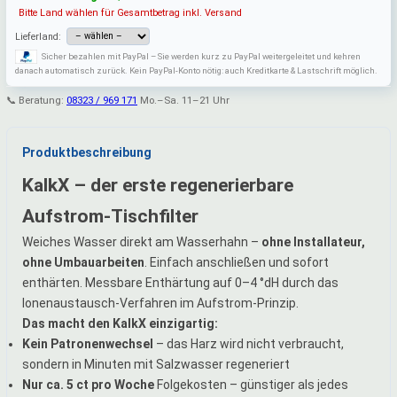
Bitte Land wählen für Gesamtbetrag inkl. Versand
Lieferland:
Sicher bezahlen mit PayPal – Sie werden kurz zu PayPal weitergeleitet und kehren
danach automatisch zurück. Kein PayPal-Konto nötig: auch Kreditkarte & Lastschrift möglich.
📞 Beratung:
08323 / 969 171
Mo.–Sa. 11–21 Uhr
Produktbeschreibung
KalkX – der erste regenerierbare
Aufstrom-Tischfilter
Weiches Wasser direkt am Wasserhahn –
ohne Installateur,
ohne Umbauarbeiten
. Einfach anschließen und sofort
enthärten. Messbare Enthärtung auf 0–4 °dH durch das
Ionenaustausch-Verfahren im Aufstrom-Prinzip.
Das macht den KalkX einzigartig:
Kein Patronenwechsel
– das Harz wird nicht verbraucht,
sondern in Minuten mit Salzwasser regeneriert
Nur ca. 5 ct pro Woche
Folgekosten – günstiger als jedes