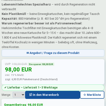
Lebensmittelechtes Spezialharz
– wird durch Regeneration nicht
verbraucht
Kein Plastikmüll
– keine Einwegkartuschen, kein regelmäßiger Tausch
Kapazität:
800 Härteliter (z. B. 40 l bei 20 °dH pro Regeneration)
Warum regenerierbar besser ist als Patronenwechsel:
Herkömmliche Tischfilter mit Einwegkartuschen benötigen alle 4–8
Wochen eine neue Kartusche für 5–15 € – das macht über 10 Jahre 600–
1.800 € und kiloweise Plastikmüll. Der KalkX regeneriert sich mit einem
Teelöffel Kochsalz in wenigen Minuten – beliebig oft, ohne Werkzeug,
ohne Kosten.
✉ Angebot / Frage zu diesem Produkt
UVP:
198,00 EUR
Sie sparen 100,00 EUR
98,00 EUR
inkl. 19 % MwSt.
zzgl. 6,90 EUR Paketversand (Deutschland)
✔ Lieferbar – Lieferzeit 1–3 Werktage
🛒 In den Warenkorb
☆ Merkliste
Menge:
Gesamtbetrag:
98,00
EUR