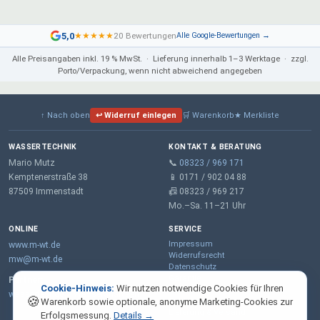
5,0
★
★
★
★
★
20 Bewertungen
Alle Google-Bewertungen →
Alle Preisangaben inkl. 19 % MwSt. · Lieferung innerhalb 1–3 Werktage · zzgl.
Porto/Verpackung, wenn nicht abweichend angegeben
↑ Nach oben
↩ Widerruf einlegen
🛒 Warenkorb
★ Merkliste
WASSERTECHNIK
KONTAKT & BERATUNG
Mario Mutz
📞
08323 / 969 171
Kemptenerstraße 38
📱 0171 / 902 04 88
87509 Immenstadt
📠 08323 / 969 217
Mo.–Sa. 11–21 Uhr
ONLINE
SERVICE
Impressum
www.m-wt.de
Widerrufsrecht
mw@m-wt.de
Datenschutz
Garantie
Partner:
Cookie-Hinweis:
Wir nutzen notwendige Cookies für Ihren
AGB
wassertest.de – Wasseranalysen
🍪
Zahlungsarten
Warenkorb sowie optionale, anonyme Marketing-Cookies zur
Lieferung & Versand
Erfolgsmessung.
Details →