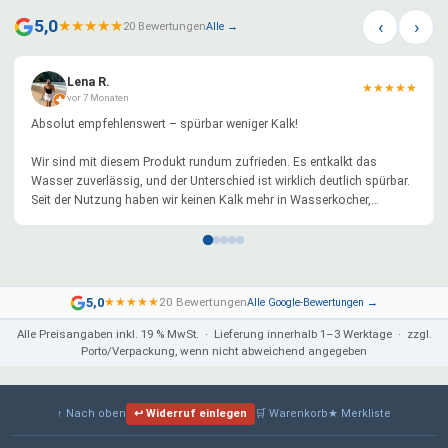
‹
›
5,0
★
★
★
★
★
20 Bewertungen
Alle →
Lena R.
★
★
★
★
★
vor 7 Monaten
Absolut empfehlenswert – spürbar weniger Kalk!
Wir sind mit diesem Produkt rundum zufrieden. Es entkalkt das
Wasser zuverlässig, und der Unterschied ist wirklich deutlich spürbar.
Seit der Nutzung haben wir keinen Kalk mehr in Wasserkocher,
Kaffeemaschine oder anderen Geräten – das lästige Entkalken entfällt
komplett.
Besonders positiv hervorzuheben ist die sehr einfache Reinigung mit
normalem Salz. Kein Aufwand, keine Chemie, alles schnell erledigt.
5,0
★
★
★
★
★
20 Bewertungen
Alle Google-Bewertungen →
Genau so stellt man sich eine alltagstaugliche Lösung vor.
Alle Preisangaben inkl. 19 % MwSt. · Lieferung innerhalb 1–3 Werktage · zzgl.
Porto/Verpackung, wenn nicht abweichend angegeben
Die Verarbeitung wirkt hochwertig. Für uns eine große Erleichterung im
Haushalt und langfristig sicher auch besser für die Geräte.
Klare Kaufempfehlung für alle, die Kalkprobleme haben und eine
↑ Nach oben
↩ Widerruf einlegen
🛒 Warenkorb
★ Merkliste
einfache, effektive und nachhaltige Lösung suchen!