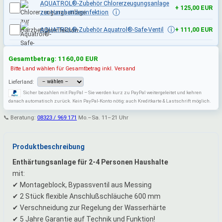
AQUATROL®-Zubehör Chlorerzeugungsanlage
+ 125,00 EUR
ⓘ
zur Harzbettdesinfektion
ⓘ
AQUATROL®-Zubehör Aquatrol®-Safe-Ventil
+ 111,00 EUR
Gesamtbetrag:
1160,00
EUR
Bitte Land wählen für Gesamtbetrag inkl. Versand
Lieferland:
Sicher bezahlen mit PayPal – Sie werden kurz zu PayPal weitergeleitet und kehren
danach automatisch zurück. Kein PayPal-Konto nötig: auch Kreditkarte & Lastschrift möglich.
📞 Beratung:
08323 / 969 171
Mo.–Sa. 11–21 Uhr
Produktbeschreibung
Enthärtungsanlage für 2-4 Personen Haushalte
mit:
✔ Montageblock, Bypassventil aus Messing
✔ 2 Stück flexible Anschlußschläuche 600 mm
✔ Verschneidung zur Regelung der Wasserhärte
✔ 5 Jahre Garantie auf Technik und Funktion!