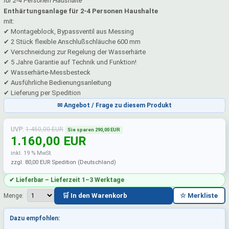
für 2-4 Personen Haushalte
Enthärtungsanlage für 2-4 Personen Haushalte
mit:
✔ Montageblock, Bypassventil aus Messing
✔ 2 Stück flexible Anschlußschläuche 600 mm
✔ Verschneidung zur Regelung der Wasserhärte
✔ 5 Jahre Garantie auf Technik und Funktion!
✔ Wasserhärte-Messbesteck
✔ Ausführliche Bedienungsanleitung
✔ Lieferung per Spedition
✉ Angebot / Frage zu diesem Produkt
UVP:
1.450,00 EUR
Sie sparen 290,00 EUR
1.160,00 EUR
inkl. 19 % MwSt.
zzgl. 80,00 EUR Spedition (Deutschland)
✔ Lieferbar – Lieferzeit 1–3 Werktage
🛒 In den Warenkorb
☆ Merkliste
Menge:
Dazu empfohlen: