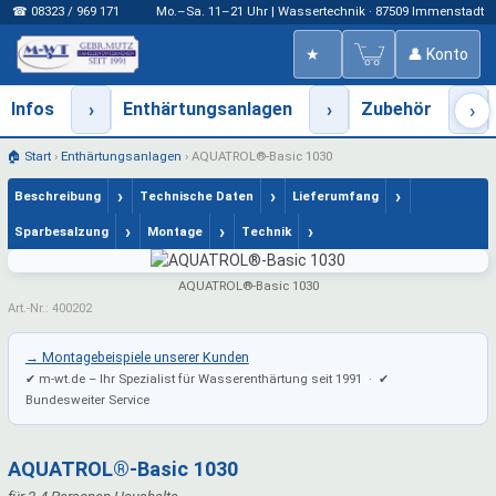
☎ 08323 / 969 171
Mo.–Sa. 11–21 Uhr | Wassertechnik · 87509 Immenstadt
★
👤 Konto
Infos
›
Enthärtungsanlagen
›
Zubehör
›
›
🏠 Start
›
Enthärtungsanlagen
›
AQUATROL®-Basic 1030
›
›
›
Beschreibung
Technische Daten
Lieferumfang
›
›
›
Sparbesalzung
Montage
Technik
AQUATROL®-Basic 1030
Art.-Nr.: 400202
→ Montagebeispiele unserer Kunden
✔ m-wt.de – Ihr Spezialist für Wasserenthärtung seit 1991 · ✔
Bundesweiter Service
AQUATROL®-Basic 1030