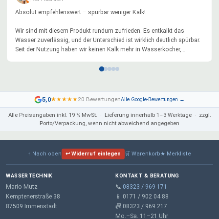
Absolut empfehlenswert – spürbar weniger Kalk!
Wir sind mit diesem Produkt rundum zufrieden. Es entkalkt das
Wasser zuverlässig, und der Unterschied ist wirklich deutlich spürbar.
Seit der Nutzung haben wir keinen Kalk mehr in Wasserkocher,
Kaffeemaschine oder anderen Geräten – das lästige Entkalken entfällt
komplett.
Besonders positiv hervorzuheben ist die sehr einfache Reinigung mit
normalem Salz. Kein Aufwand, keine Chemie, alles schnell erledigt.
5,0
★
★
★
★
★
20 Bewertungen
Alle Google-Bewertungen →
Genau so stellt man sich eine alltagstaugliche Lösung vor.
Alle Preisangaben inkl. 19 % MwSt. · Lieferung innerhalb 1–3 Werktage · zzgl.
Porto/Verpackung, wenn nicht abweichend angegeben
Die Verarbeitung wirkt hochwertig. Für uns eine große Erleichterung im
Haushalt und langfristig sicher auch besser für die Geräte.
Klare Kaufempfehlung für alle, die Kalkprobleme haben und eine
↑ Nach oben
↩ Widerruf einlegen
🛒 Warenkorb
★ Merkliste
einfache, effektive und nachhaltige Lösung suchen!
WASSERTECHNIK
KONTAKT & BERATUNG
Mario Mutz
📞
08323 / 969 171
Kemptenerstraße 38
📱 0171 / 902 04 88
87509 Immenstadt
📠 08323 / 969 217
Mo.–Sa. 11–21 Uhr