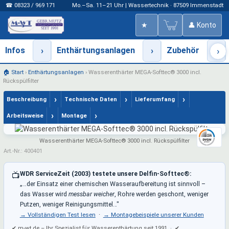
☎ 08323 / 969 171
Mo.–Sa. 11–21 Uhr | Wassertechnik · 87509 Immenstadt
★
👤 Konto
Infos
›
Enthärtungsanlagen
›
Zubehör
›
›
🏠 Start
›
Enthärtungsanlagen
›
Wasserenthärter MEGA-Softtec® 3000 incl.
Rückspülfilter
›
›
›
Beschreibung
Technische Daten
Lieferumfang
›
›
Arbeitsweise
Montage
Wasserenthärter MEGA-Softtec® 3000 incl. Rückspülfilter
Art.-Nr.: 400401
WDR ServiceZeit (2003) testete unsere Delfin-Softtec®:
📺
„…der Einsatz einer chemischen Wasseraufbereitung ist sinnvoll –
das Wasser wird
messbar weicher
, Rohre werden geschont, weniger
Putzen, weniger Reinigungsmittel…"
→ Vollständigen Test lesen
·
→ Montagebeispiele unserer Kunden
✔ m-wt.de – Ihr Spezialist für Wasserenthärtung seit 1991 · ✔