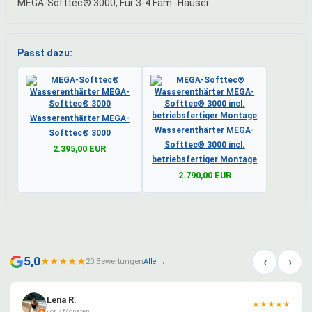
MEGA-Softtec® 3000, Für 3-4 Fam.-Häuser
Passt dazu:
Wasserenthärter MEGA-
Wasserenthärter MEGA-
Softtec® 3000
Softtec® 3000 incl.
2.395,00 EUR
betriebsfertiger Montage
2.790,00 EUR
‹
›
5,0
★
★
★
★
★
20 Bewertungen
Alle →
Lena R.
★
★
★
★
★
vor 7 Monaten