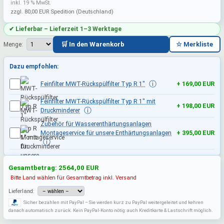
inkl. 19 % MwSt.
zzgl. 80,00 EUR Spedition (Deutschland)
✔ Lieferbar – Lieferzeit 1–3 Werktage
🛒 In den Warenkorb
☆ Merkliste
Menge:
Dazu empfohlen:
ⓘ
Feinfilter MWT-Rückspülfilter Typ R 1"
+ 169,00 EUR
Feinfilter MWT-Rückspülfilter Typ R 1" mit
+ 198,00 EUR
ⓘ
Druckminderer
Zubehör für Wasserenthärtungsanlagen
Montageservice für unsere Enthärtungsanlagen
+ 395,00 EUR
ⓘ
Gesamtbetrag:
2564,00
EUR
Bitte Land wählen für Gesamtbetrag inkl. Versand
Lieferland:
Sicher bezahlen mit PayPal – Sie werden kurz zu PayPal weitergeleitet und kehren
danach automatisch zurück. Kein PayPal-Konto nötig: auch Kreditkarte & Lastschrift möglich.