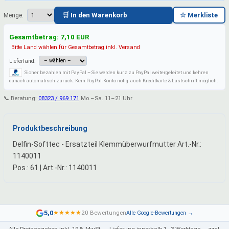
🛒 In den Warenkorb
☆ Merkliste
Menge:
Gesamtbetrag:
7,10
EUR
Bitte Land wählen für Gesamtbetrag inkl. Versand
Lieferland:
Sicher bezahlen mit PayPal – Sie werden kurz zu PayPal weitergeleitet und kehren
danach automatisch zurück. Kein PayPal-Konto nötig: auch Kreditkarte & Lastschrift möglich.
📞 Beratung:
08323 / 969 171
Mo.–Sa. 11–21 Uhr
Produktbeschreibung
Delfin-Softtec - Ersatzteil Klemmüberwurfmutter Art.-Nr.:
1140011
Pos.: 61 | Art.-Nr.: 1140011
5,0
★
★
★
★
★
20 Bewertungen
Alle Google-Bewertungen →