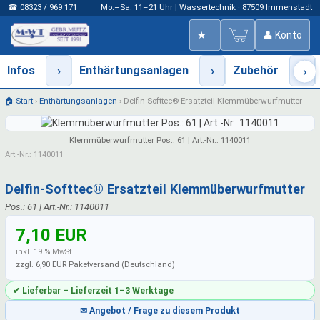
☎ 08323 / 969 171
Mo.–Sa. 11–21 Uhr | Wassertechnik · 87509 Immenstadt
★
👤 Konto
Infos
›
Enthärtungsanlagen
›
Zubehör
›
›
🏠 Start
›
Enthärtungsanlagen
›
Delfin-Softtec® Ersatzteil Klemmüberwurfmutter
Klemmüberwurfmutter Pos.: 61 | Art.-Nr.: 1140011
Art.-Nr.: 1140011
Delfin-Softtec® Ersatzteil Klemmüberwurfmutter
Pos.: 61 | Art.-Nr.: 1140011
7,10 EUR
inkl. 19 % MwSt.
zzgl. 6,90 EUR Paketversand (Deutschland)
✔ Lieferbar – Lieferzeit 1–3 Werktage
✉ Angebot / Frage zu diesem Produkt