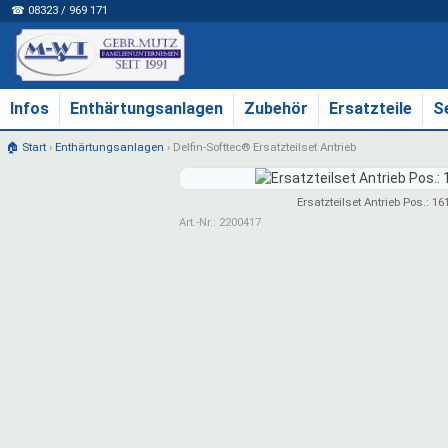
☎ 08323 / 969 171
Infos
Enthärtungsanlagen
Zubehör
Ersatzteile
S
🏠 Start
›
Enthärtungsanlagen
›
Delfin-Softtec® Ersatzteilset Antrieb
Ersatzteilset Antrieb Pos.: 161
Art.-Nr.: 2200417