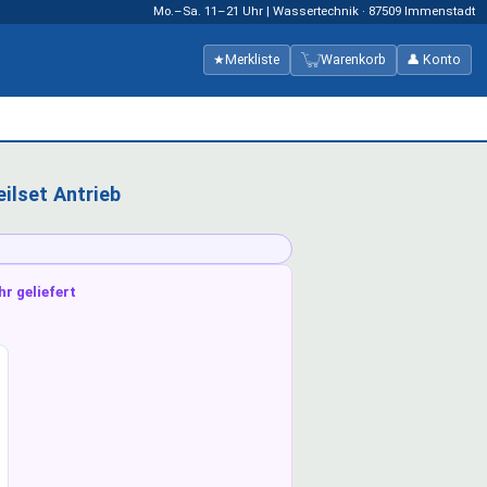
Mo.–Sa. 11–21 Uhr | Wassertechnik · 87509 Immenstadt
★
Merkliste
Warenkorb
👤 Konto
ilset Antrieb
hr geliefert