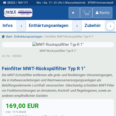
☎ 08323 / 969 171
Mo.–Sa. 11–21 Uhr | Wassertechnik · 87509 Immenstadt
★
👤 Konto
Infos
›
Enthärtungsanlagen
›
Zubehör
›
›
🏠 Start
›
Enthärtungsanlagen
›
Feinfilter MWT-Rückspülfilter Typ R 1"
MWT-Rückspülfilter Typ R 1"
Art.-Nr.: 400504
Feinfilter MWT-Rückspülfilter Typ R 1"
Die MWT-Schutzfilter entfernen alle grob- und feinkörnigen Verunreinigungen,
die in Kaltwasserleitungen und Warmwasserversorgungsanlagen als
Belüflungselemente Lochfraß verursachen. Gleichzeitig schützten MWT-Filter
vor Funktionsstörungen an Armaturen, Kontroll- und Regelorganen, sowie an
anderen empfindlichen Geräten.
169,00 EUR
inkl. 19 % MwSt.