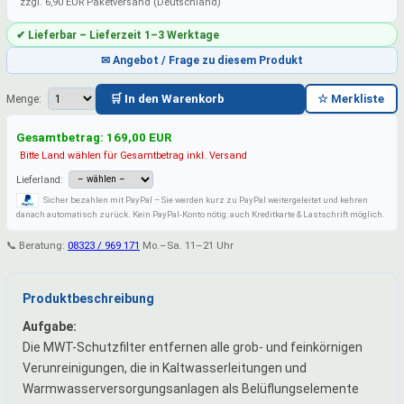
zzgl. 6,90 EUR Paketversand (Deutschland)
✔ Lieferbar – Lieferzeit 1–3 Werktage
✉ Angebot / Frage zu diesem Produkt
🛒 In den Warenkorb
☆ Merkliste
Menge:
Gesamtbetrag:
169,00
EUR
Bitte Land wählen für Gesamtbetrag inkl. Versand
Lieferland:
Sicher bezahlen mit PayPal – Sie werden kurz zu PayPal weitergeleitet und kehren
danach automatisch zurück. Kein PayPal-Konto nötig: auch Kreditkarte & Lastschrift möglich.
📞 Beratung:
08323 / 969 171
Mo.–Sa. 11–21 Uhr
Produktbeschreibung
Aufgabe:
Die MWT-Schutzfilter entfernen alle grob- und feinkörnigen
Verunreinigungen, die in Kaltwasserleitungen und
Warmwasserversorgungsanlagen als Belüflungselemente