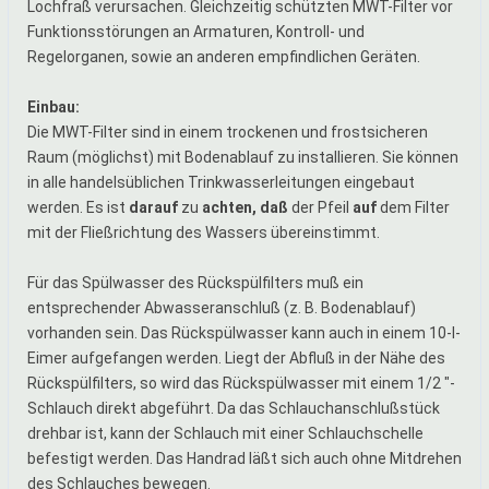
Lochfraß verursachen. Gleichzeitig schützten MWT-Filter vor
Funktionsstörungen an Armaturen, Kontroll- und
Regelorganen, sowie an anderen empfindlichen Geräten.
Einbau:
Die MWT-Filter sind in einem trockenen und frostsicheren
Raum (möglichst) mit Bodenablauf zu installieren. Sie können
in alle handelsüblichen Trinkwasserleitungen eingebaut
werden. Es ist
darauf
zu
achten, daß
der Pfeil
auf
dem Filter
mit der Fließrichtung des Wassers übereinstimmt.
Für das Spülwasser des Rückspülfilters muß ein
entsprechender Abwasseranschluß (z. B. Bodenablauf)
vorhanden sein. Das Rückspülwasser kann auch in einem 10-l-
Eimer aufgefangen werden. Liegt der Abfluß in der Nähe des
Rückspülfilters, so wird das Rückspülwasser mit einem 1/2 "-
Schlauch direkt abgeführt. Da das Schlauchanschlußstück
drehbar ist, kann der Schlauch mit einer Schlauchschelle
befestigt werden. Das Handrad läßt sich auch ohne Mitdrehen
des Schlauches bewegen.