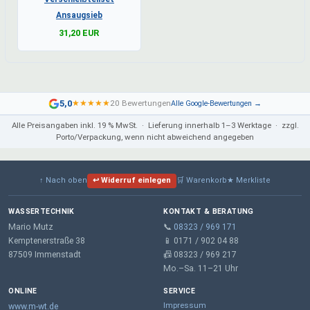
Ansaugsieb
31,20 EUR
5,0
★
★
★
★
★
20 Bewertungen
Alle Google-Bewertungen →
Alle Preisangaben inkl. 19 % MwSt. · Lieferung innerhalb 1–3 Werktage · zzgl.
Porto/Verpackung, wenn nicht abweichend angegeben
↑ Nach oben
↩ Widerruf einlegen
🛒 Warenkorb
★ Merkliste
WASSERTECHNIK
KONTAKT & BERATUNG
Mario Mutz
📞
08323 / 969 171
Kemptenerstraße 38
📱 0171 / 902 04 88
87509 Immenstadt
📠 08323 / 969 217
Mo.–Sa. 11–21 Uhr
ONLINE
SERVICE
Impressum
www.m-wt.de