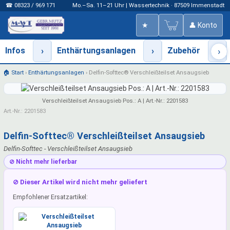
☎ 08323 / 969 171
Mo.–Sa. 11–21 Uhr | Wassertechnik · 87509 Immenstadt
★
👤 Konto
Infos
›
Enthärtungsanlagen
›
Zubehör
›
›
🏠 Start
›
Enthärtungsanlagen
›
Delfin-Softtec® Verschleißteilset Ansaugsieb
Verschleißteilset Ansaugsieb Pos.: A | Art.-Nr.: 2201583
Art.-Nr.: 2201583
Delfin-Softtec® Verschleißteilset Ansaugsieb
Delfin-Softtec - Verschleißteilset Ansaugsieb
⊘ Nicht mehr lieferbar
⊘ Dieser Artikel wird nicht mehr geliefert
Empfohlener Ersatzartikel: