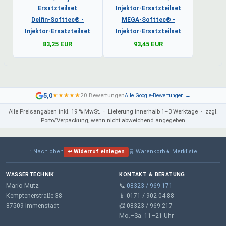
Delfin-Softtec® -
MEGA-Softtec® -
Injektor-Ersatzteilset
Injektor-Ersatzteilset
83,25 EUR
93,45 EUR
5,0
★
★
★
★
★
20 Bewertungen
Alle Google-Bewertungen →
Alle Preisangaben inkl. 19 % MwSt. · Lieferung innerhalb 1–3 Werktage · zzgl.
Porto/Verpackung, wenn nicht abweichend angegeben
↑ Nach oben
↩ Widerruf einlegen
🛒 Warenkorb
★ Merkliste
WASSERTECHNIK
KONTAKT & BERATUNG
Mario Mutz
📞
08323 / 969 171
Kemptenerstraße 38
📱 0171 / 902 04 88
87509 Immenstadt
📠 08323 / 969 217
Mo.–Sa. 11–21 Uhr