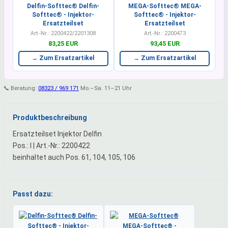
Delfin-Softtec® Delfin-
MEGA-Softtec® MEGA-
Softtec® - Injektor-
Softtec® - Injektor-
Ersatzteilset
Ersatzteilset
Art.-Nr.: 2200422/2201308
Art.-Nr.: 2200473
83,25 EUR
93,45 EUR
→ Zum Ersatzartikel
→ Zum Ersatzartikel
📞 Beratung:
08323 / 969 171
Mo.–Sa. 11–21 Uhr
Produktbeschreibung
Ersatzteilset Injektor Delfin
Pos.: I | Art.-Nr.: 2200422
beinhaltet auch Pos. 61, 104, 105, 106
Passt dazu: