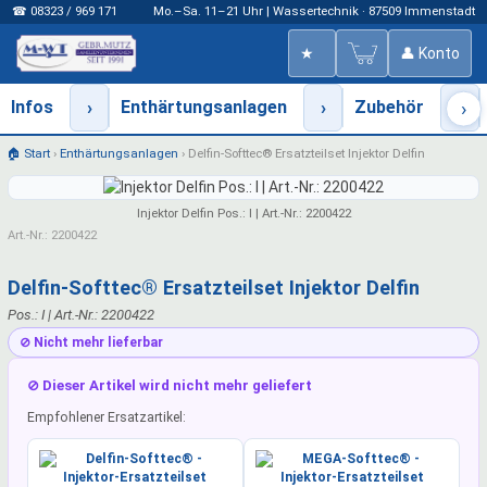
☎ 08323 / 969 171
Mo.–Sa. 11–21 Uhr | Wassertechnik · 87509 Immenstadt
★
👤 Konto
Infos
›
Enthärtungsanlagen
›
Zubehör
›
›
🏠 Start
›
Enthärtungsanlagen
›
Delfin-Softtec® Ersatzteilset Injektor Delfin
Injektor Delfin Pos.: I | Art.-Nr.: 2200422
Art.-Nr.: 2200422
Delfin-Softtec® Ersatzteilset Injektor Delfin
Pos.: I | Art.-Nr.: 2200422
⊘ Nicht mehr lieferbar
⊘ Dieser Artikel wird nicht mehr geliefert
Empfohlener Ersatzartikel: